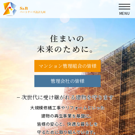
MENU
TOP
住
ま
い
の
未
来
の
た
め
に
。
マンション管理組合の皆様へ
マンション管理組合の皆様
大規模修繕コンサルタント業務
管理会社の皆様
コンサルタント実績
次世代に受け継がれる建物を守ります
大規模修繕工事やリフォームといった
会社案内
建物の再生事業を基盤に、
皆様の安心と、快適な暮らしを
守るために取り組んでいます。