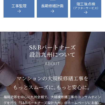
竣工後点検
工事監理
長期修繕計画
（アフターサービス）
S&Bパートナーズ
設計九州について
ABOUT
マンションの大規模修繕工事を
もっとスムーズに､もっと安心に。
福岡近郊を中心に九州全般で、大規模修繕工事のコンサルティン
グを行う「S&Bパートナーズ設計九州」のホームページにお越し