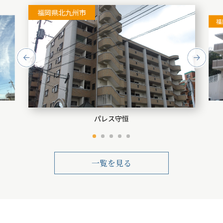
福岡県北九州市
福
パレス守恒
一覧を見る