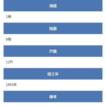
規模
1棟
階数
6階
戸数
12戸
竣工年
1993年
備考