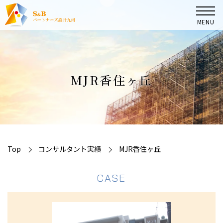
MENU
TOP
MJR香住ヶ丘
マンション管理組合の皆様へ
大規模修繕コンサルタント業務
コンサルタント実績
Top
コンサルタント実績
MJR香住ヶ丘
CASE
会社案内