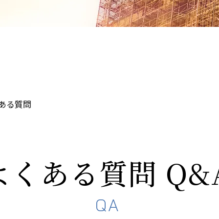
長期修繕計画
竣工後点検
(アフター
ある質問
よくある質問 Q&
QA