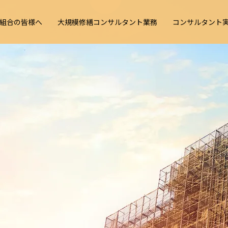
組合の皆様へ
大規模修繕コンサルタント業務
コンサルタント
ション
組合の
模修繕
サルタント
こんな事で
大規模修繕
実績
選ばれている理由
大規模修繕
コンサルタ
会社概要
概要
へ
サルタント
お困りではありませんか？
コンサルタントとは
が必要な理
Y
MENT
ANT
TION
改修計画・設計
施工業者選
よくある質問
お知らせ