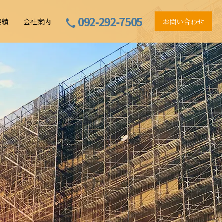
092-292-7505
実績
会社案内
お問い合わせ
でコンサルタント
ン
ト業務の流れ
建物調査診断業務
プライバシーポリシー
由とは？
定業務
工事監理