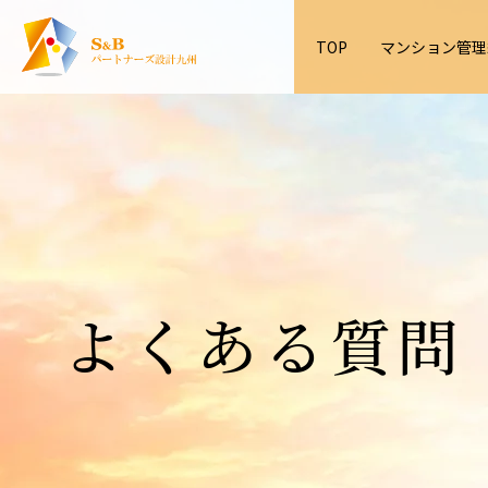
TOP
マンション管理
マン
管理
大規
コン
会社
皆様
コン
実績
COMPAN
業務
FOR
CASE
よくある質問
MANEGE
CONSULT
ASSOCIA