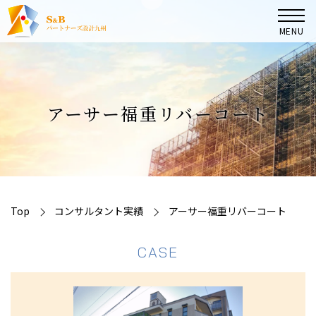
MENU
TOP
アーサー福重リバーコート
マンション管理組合の皆様へ
大規模修繕コンサルタント業務
コンサルタント実績
Top
コンサルタント実績
アーサー福重リバーコート
CASE
会社案内