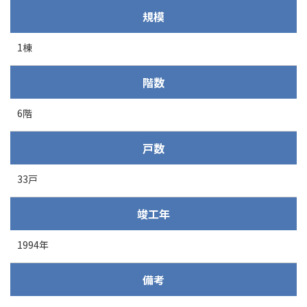
規模
1棟
階数
6階
戸数
33戸
竣工年
1994年
備考