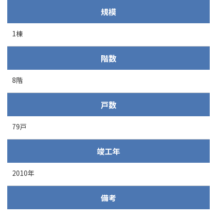
規模
1棟
階数
8階
戸数
79戸
竣工年
2010年
備考