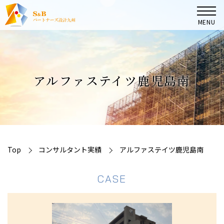
MENU
TOP
アルファステイツ鹿児島南
マンション管理組合の皆様へ
大規模修繕コンサルタント業務
コンサルタント実績
Top
コンサルタント実績
アルファステイツ鹿児島南
CASE
会社案内