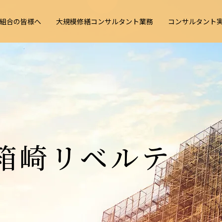
組合の皆様へ
大規模修繕コンサルタント業務
コンサルタント
ション
組合の
模修繕
サルタント
こんな事で
大規模修繕
実績
選ばれている理由
大規模修繕
コンサルタ
会社概要
概要
へ
サルタント
お困りではありませんか？
コンサルタントとは
が必要な理
Y
箱崎リベルテ
MENT
ANT
TION
改修計画・設計
施工業者選
よくある質問
お知らせ