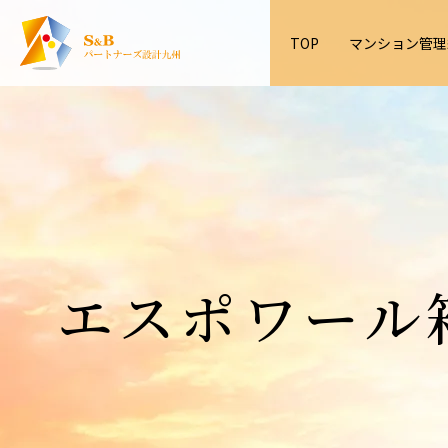
TOP
マンション管理
マン
管理
大規
コン
会社
皆様
コン
実績
COMPAN
業務
FOR
CASE
エスポワール
MANEGE
CONSULT
ASSOCIA