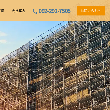
092-292-7505
実績
会社案内
お問い合わせ
でコンサルタント
ン
ト業務の流れ
建物調査診断業務
プライバシーポリシー
由とは？
定業務
工事監理