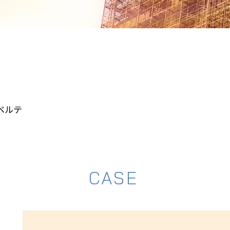
長期修繕計画
竣工後点検
(アフター
ベルテ
CASE