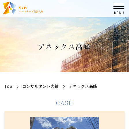
MENU
TOP
アネックス高峰
マンション管理組合の皆様へ
大規模修繕コンサルタント業務
コンサルタント実績
Top
コンサルタント実績
アネックス高峰
CASE
会社案内