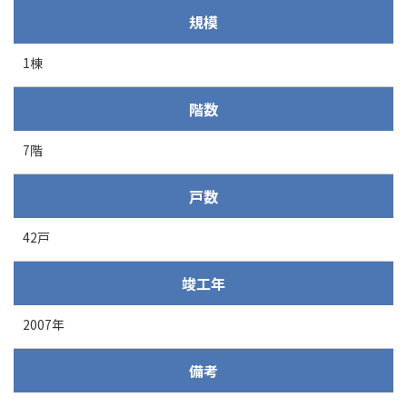
規模
1棟
階数
7階
戸数
42戸
竣工年
2007年
備考